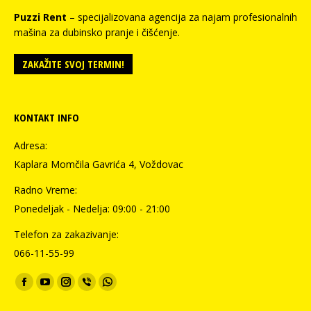
Puzzi Rent
– specijalizovana agencija za najam profesionalnih
mašina za dubinsko pranje i čišćenje.
ZAKAŽITE SVOJ TERMIN!
KONTAKT INFO
Adresa:
Kaplara Momčila Gavrića 4, Voždovac
Radno Vreme:
Ponedeljak - Nedelja: 09:00 - 21:00
Telefon za zakazivanje:
066-11-55-99
Find us on:
Facebook
YouTube
Instagram
Viber
Whatsapp
page
page
page
page
page